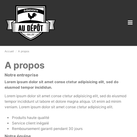
Accueil
A propos
A propos
Notre entreprise
Lorem ipsum dolor sit amet conse ctetur adipisicing elit, sed do
eiusmod tempor incididun.
Lorem ipsum dolor sit amet conse ctetur adipisicing elit, sed do eiusmod
tempor incididunt ut labore et dolore magna aliqua. Ut enim ad minim
veniam. Lorem ipsum dolor sit amet conse ctetur adipisicing elit.
Produits haute qualité
Service client inégalé
Remboursement garanti pendant 30 jours
Notre équipe