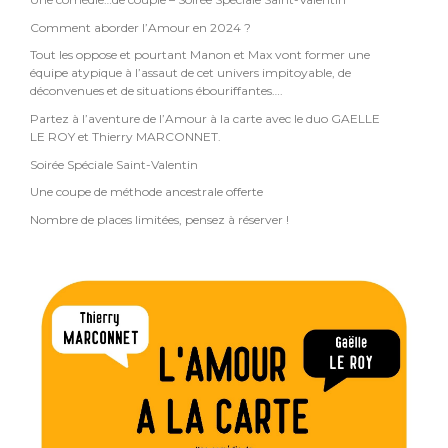
Comment aborder l’Amour en 2024 ?
Tout les oppose et pourtant Manon et Max vont former une
équipe atypique à l’assaut de cet univers impitoyable, de
déconvenues et de situations ébouriffantes….
Partez à l’aventure de l’Amour à la carte avec le duo GAELLE
LE ROY et Thierry MARCONNET.
Soirée Spéciale Saint-Valentin
Une coupe de méthode ancestrale offerte
Nombre de places limitées, pensez à réserver !